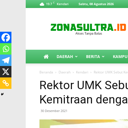
C
19.7
Sabtu, 08 Agustus 2026
Kendari
ZonaSultra.id
DAERAH
BERITA
KAMPU
Beranda
Daerah
Kendari
Rektor UMK Sebut Keu
Rektor UMK Sebu
Kemitraan denga
30 Desember 2021