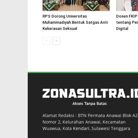
RPS Dorong Universitas
Dosen FKIP
Muhammadiyah Bentuk Satgas Anti
tentang Pe
Kekerasan Seksual
Digital
Alamat Redaksi : BTN Permata Anawai Blok A2
Nomor 2, Kelurahan Anawai, Kecamatan
Wuawua, Kota
Kendari
, Sulawesi Tenggara