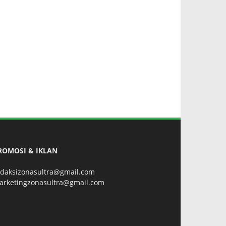
ROMOSI & IKLAN
edaksizonasultra@gmail.com
arketingzonasultra@gmail.com