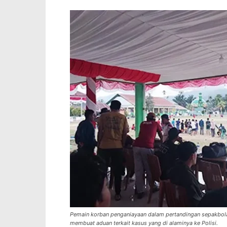
Pemain korban penganiayaan dalam pertandingan sepakbola
membuat aduan terkait kasus yang di alaminya ke Polisi.