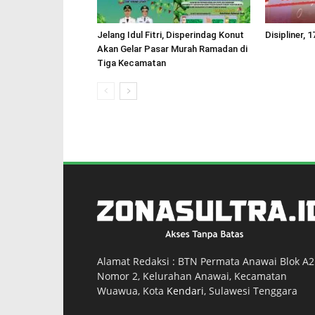
Jelang Idul Fitri, Disperindag Konut
Disipliner,
Akan Gelar Pasar Murah Ramadan di
Tiga Kecamatan
Alamat Redaksi : BTN Permata Anawai Blok A2
Nomor 2, Kelurahan Anawai, Kecamatan
Wuawua, Kota
Kendari
, Sulawesi Tenggara