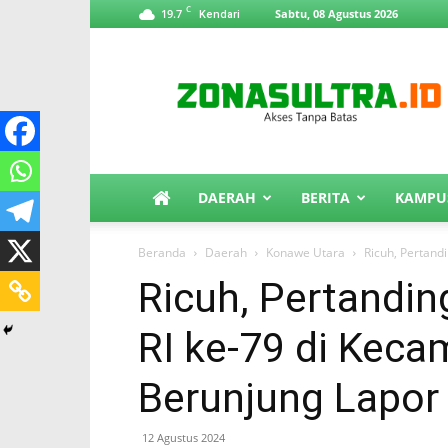
C
19.7
Sabtu, 08 Agustus 2026
Kendari
ZonaSultra.id
DAERAH
BERITA
KAMPU
Beranda
Daerah
Konawe Utara
Ricuh, Pertand
Ricuh, Pertandi
RI ke-79 di Keca
Berunjung Lapor 
12 Agustus 2024