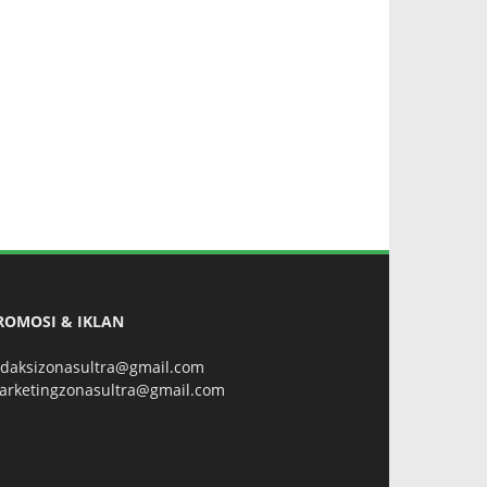
ROMOSI & IKLAN
edaksizonasultra@gmail.com
arketingzonasultra@gmail.com