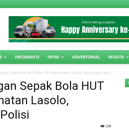
S
INFOGRAFIS
OPINI
ADVERTORIAL
WISATA
ingan Sepak Bola HUT RI ke-79 di Kecamatan Lasolo, Berunjung Lapor...
ngan Sepak Bola HUT
matan Lasolo,
Polisi
230