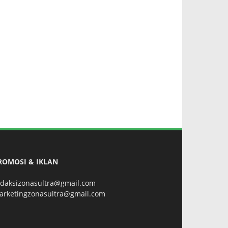
ROMOSI & IKLAN
edaksizonasultra@gmail.com
arketingzonasultra@gmail.com