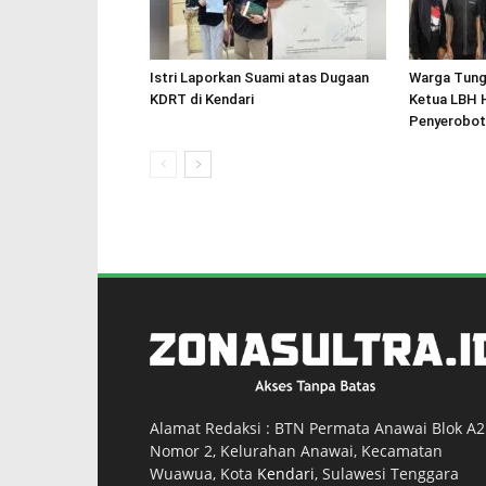
Istri Laporkan Suami atas Dugaan
Warga Tung
KDRT di Kendari
Ketua LBH 
Penyerobot
Alamat Redaksi : BTN Permata Anawai Blok A2
Nomor 2, Kelurahan Anawai, Kecamatan
Wuawua, Kota
Kendari
, Sulawesi Tenggara