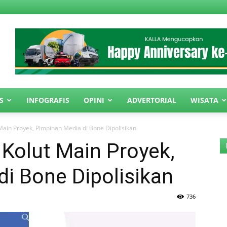
S
INFOGRAFIS
OPINI
ADVERTORIAL
WISATA
ain Proyek, Pimpinan Media di Bone Dipolisikan
Kolut Main Proyek,
i Bone Dipolisikan
736