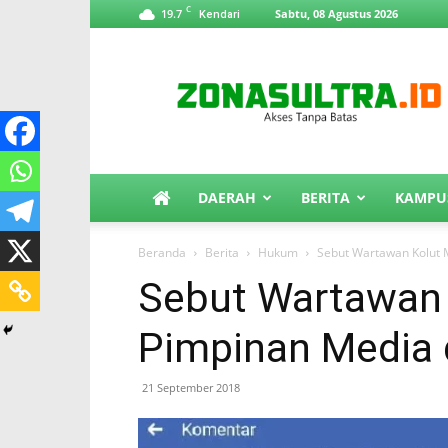
C
19.7
Sabtu, 08 Agustus 2026
Kendari
ZonaSultra.id
DAERAH
BERITA
KAMPU
Beranda
Berita
Hukum
Sebut Wartawan Kolut M
Sebut Wartawan 
Pimpinan Media d
21 September 2018