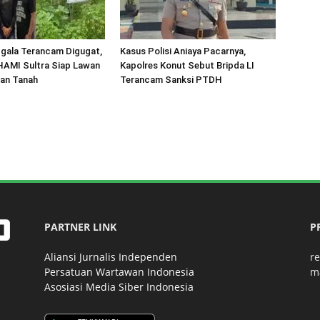
gala Terancam Digugat,
Kasus Polisi Aniaya Pacarnya,
HAMI Sultra Siap Lawan
Kapolres Konut Sebut Bripda LI
an Tanah
Terancam Sanksi PTDH
PARTNER LINK
P
Aliansi Jurnalis Independen
r
Persatuan Wartawan Indonesia
m
Asosiasi Media Siber Indonesia