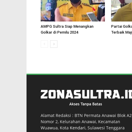
AMPG Sultra Siap Menangkan
Partai Golk
Golkar di Pemilu 2024
Terbaik Maj
Alamat Redaksi : BTN Permata Anawai Blok A2
Nomor 2, Kelurahan Anawai, Kecamatan
Wuawua, Kota
Kendari
, Sulawesi Tenggara