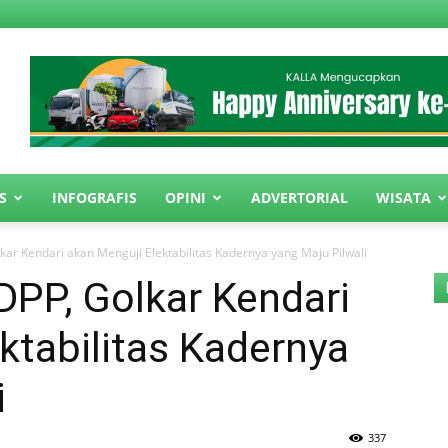
S
INFOGRAFIS
OPINI
ADVERTORIAL
WISATA
lkar Kendari akan Menguji Elektabilitas Kadernya yang Maju Pilwali
 DPP, Golkar Kendari
ktabilitas Kadernya
i
337