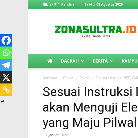
C
27.9
Sabtu, 08 Agustus 2026
Kendari
ZonaSultra.id
DAERAH
BERITA
KAMPU
Beranda
Berita
Politik
Sesuai Instruksi DPP, Go
Sesuai Instruksi
akan Menguji Ele
yang Maju Pilwal
12 Januari 2022