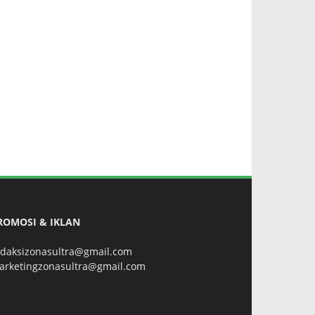
ROMOSI & IKLAN
edaksizonasultra@gmail.com
arketingzonasultra@gmail.com