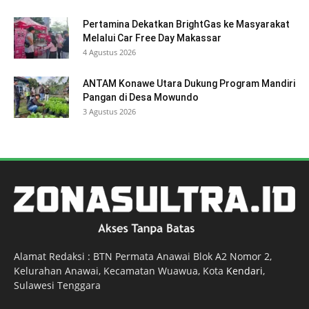
Pertamina Dekatkan BrightGas ke Masyarakat
Melalui Car Free Day Makassar
4 Agustus 2026
ANTAM Konawe Utara Dukung Program Mandiri
Pangan di Desa Mowundo
3 Agustus 2026
Alamat Redaksi : BTN Permata Anawai Blok A2 Nomor 2,
Kelurahan Anawai, Kecamatan Wuawua, Kota
Kendari
,
Sulawesi Tenggara