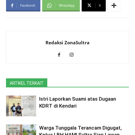
Facebook
WhatsApp
X
Redaksi ZonaSultra
ARTIKEL TERKAIT
Istri Laporkan Suami atas Dugaan
KDRT di Kendari
Warga Tunggala Terancam Digugat,
Ketua LBH HAMI Sultra Siap Lawan