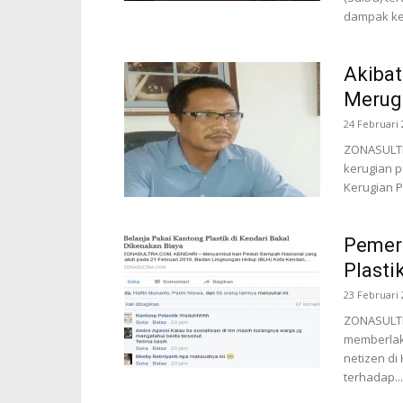
dampak ker
Akibat
Merugi
24 Februari 
ZONASULTR
kerugian p
Kerugian P
Pemer
Plasti
23 Februari 
ZONASULTR
memberlak
netizen di
terhadap...