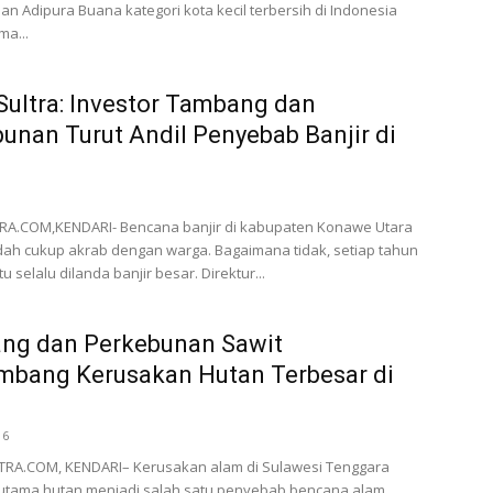
n Adipura Buana kategori kota kecil terbersih di Indonesia
ma...
Sultra: Investor Tambang dan
unan Turut Andil Penyebab Banjir di
A.COM,KENDARI- Bencana banjir di kabupaten Konawe Utara
dah cukup akrab dengan warga. Bagaimana tidak, setiap tahun
tu selalu dilanda banjir besar. Direktur...
ng dan Perkebunan Sawit
mbang Kerusakan Hutan Terbesar di
16
A.COM, KENDARI– Kerusakan alam di Sulawesi Tenggara
erutama hutan menjadi salah satu penyebab bencana alam.