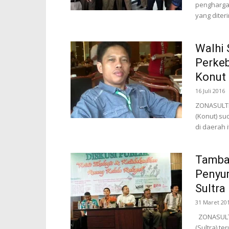
penghargaa
yang diteri
Walhi 
Perkeb
Konut
16 Juli 2016
ZONASULTR
(Konut) su
di daerah i
Tamba
Penyu
Sultra
31 Maret 20
ZONASULTR
(Sultra) t