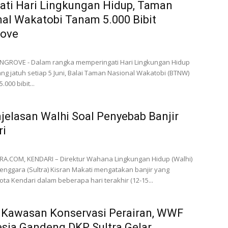
ati Hari Lingkungan Hidup, Taman
al Wakatobi Tanam 5.000 Bibit
ove
GROVE - Dalam rangka memperingati Hari Lingkungan Hidup
ng jatuh setiap 5 Juni, Balai Taman Nasional Wakatobi (BTNW)
000 bibit...
njelasan Walhi Soal Penyebab Banjir
ri
A.COM, KENDARI – Direktur Wahana Lingkungan Hidup (Walhi)
enggara (Sultra) Kisran Makati mengatakan banjir yang
ta Kendari dalam beberapa hari terakhir (12-15...
 Kawasan Konservasi Perairan, WWF
sia Gandeng DKP Sultra Gelar