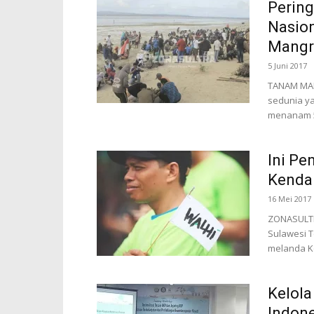
Pering
Nasion
Mangr
5 Juni 2017
TANAM MAN
sedunia ya
menanam 5.
Ini Pe
Kenda
16 Mei 2017
ZONASULTR
Sulawesi T
melanda Ko
Kelola
Indone