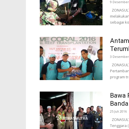
9 Desember
ZONASULTR
melakukan
sebagai ko
Antam 
Terum
3 Desember
ZONASULTR
Pertambang
program tr
Bawa P
Bandar
25 Juli 2016
ZONASULTR
Tenggara (