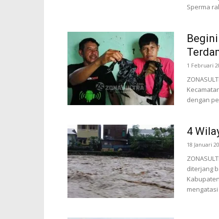
Sperma rak
Begini
Terdam
1 Februari 2
ZONASULTRA
Kecamatan
dengan pe
4 Wila
18 Januari 2
ZONASULTR
diterjang 
Kabupaten
mengatasi b