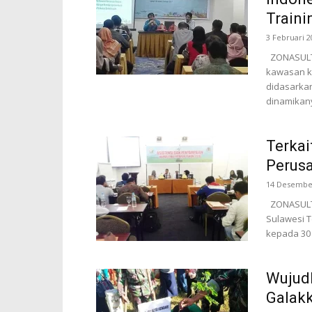
Train
3 Februari 2
ZONASULTR
kawasan k
didasarkan
dinamikany
Terkai
Perusa
14 Desembe
ZONASULTR
Sulawesi T
kepada 30 
Wujud
Galak