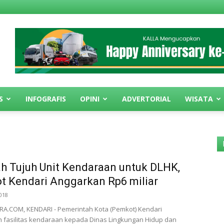
S
INFOGRAFIS
OPINI
ADVERTORIAL
WISATA
 Tujuh Unit Kendaraan untuk DLHK,
 Kendari Anggarkan Rp6 miliar
018
A.COM, KENDARI - Pemerintah Kota (Pemkot) Kendari
fasilitas kendaraan kepada Dinas Lingkungan Hidup dan