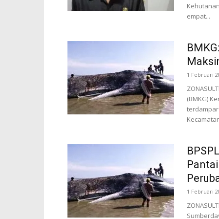
Kehutanan 
empat...
BMKG: 
Maks
1 Februari 2
ZONASULTRA
(BMKG) Ke
terdampar 
Kecamatan.
BPSPL 
Panta
Perub
1 Februari 2
ZONASULTRA
Sumberdaya