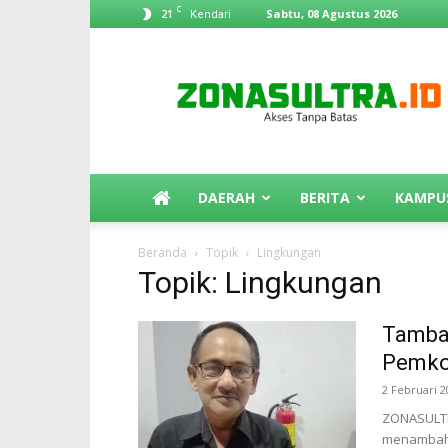
C
21
Sabtu, 08 Agustus 2026
Kendari
ZonaSultra.id
DAERAH
BERITA
KAMPU
Beranda
Topik
Lingkungan
Topik: Lingkungan
Tambah
Pemkot
2 Februari 2
ZONASULTR
menambah 