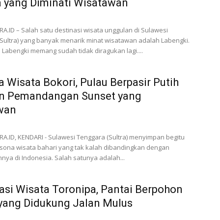
 yang Diminati Wisatawan
.ID – Salah satu destinasi wisata unggulan di Sulawesi
Sultra) yang banyak menarik minat wisatawan adalah Labengki.
Labengki memang sudah tidak diragukan lagi....
 Wisata Bokori, Pulau Berpasir Putih
n Pemandangan Sunset yang
wan
.ID, KENDARI - Sulawesi Tenggara (Sultra) menyimpan begitu
sona wisata bahari yang tak kalah dibandingkan dengan
nnya di Indonesia. Salah satunya adalah...
asi Wisata Toronipa, Pantai Berpohon
yang Didukung Jalan Mulus