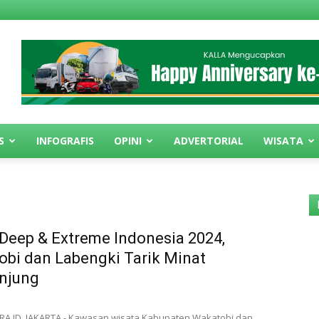
S
INFOGRAFIS
OPINI
ADVERTORIAL
WISATA
Deep & Extreme Indonesia 2024,
bi dan Labengki Tarik Minat
njung
A.ID, JAKARTA - Kawasan wisata Kabupaten Wakatobi dan