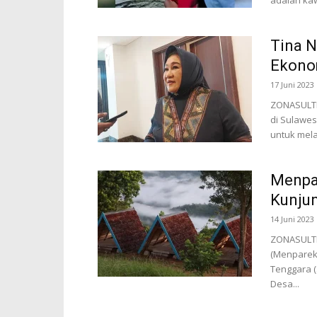
adalah kaw
Tina 
Ekonom
17 Juni 2023
ZONASULTR
di Sulawes
untuk mela
Menpa
Kunjun
14 Juni 2023
ZONASULTRA
(Menparek
Tenggara (
Desa...