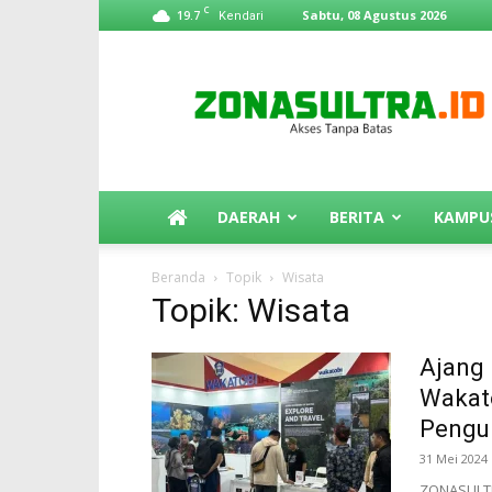
C
19.7
Sabtu, 08 Agustus 2026
Kendari
ZonaSultra.id
DAERAH
BERITA
KAMPU
Beranda
Topik
Wisata
Topik: Wisata
Ajang 
Wakato
Pengu
31 Mei 2024
ZONASULTR