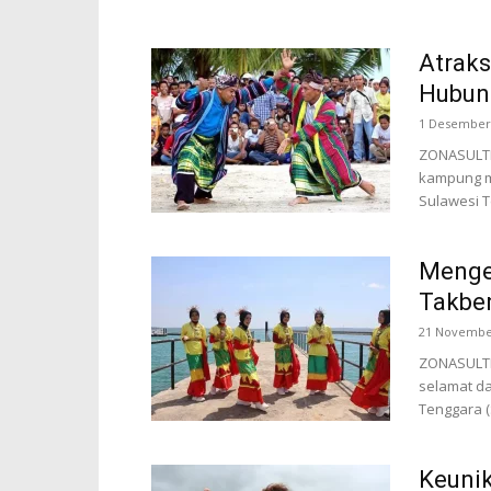
Atraks
Hubun
1 Desember
ZONASULTRA
kampung m
Sulawesi Te
Mengen
Takbe
21 Novembe
ZONASULTRA
selamat da
Tenggara (S
Keuni