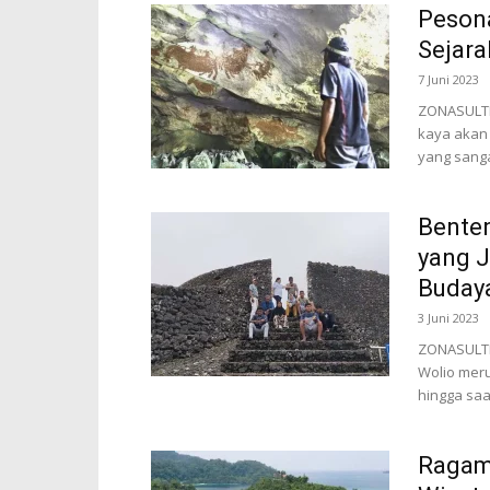
Pesona
Sejara
7 Juni 2023
ZONASULTRA
kaya akan 
yang sanga
Benten
yang J
Buday
3 Juni 2023
ZONASULTR
Wolio meru
hingga saat
Ragam 