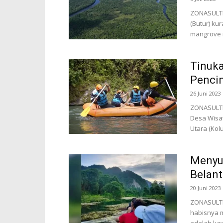
ZONASULTR
(Butur) ku
mangrove i
Tinuka
Penci
26 Juni 2023
ZONASULTRA
Desa Wisa
Utara (Kolu
Menyu
Belant
20 Juni 2023
ZONASULTRA
habisnya 