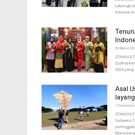
Labengki (
Extreme Ind
Tenuna
Indone
29 Maret 20
ZONASULTR
(Sultra) k
2024 yang d
Asal U
layang
1 Desember
ZONASULTR
Sulawesi T
peninggala
Muna kerap