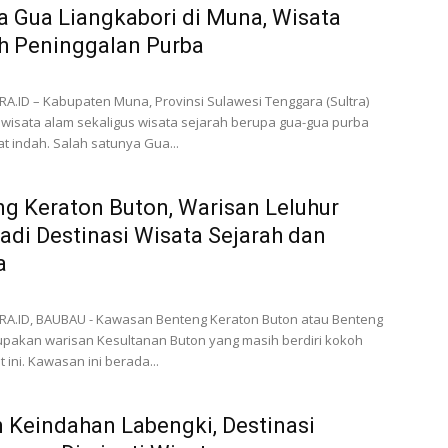
 Gua Liangkabori di Muna, Wisata
h Peninggalan Purba
.ID – Kabupaten Muna, Provinsi Sulawesi Tenggara (Sultra)
wisata alam sekaligus wisata sejarah berupa gua-gua purba
t indah. Salah satunya Gua...
g Keraton Buton, Warisan Leluhur
adi Destinasi Wisata Sejarah dan
a
A.ID, BAUBAU - Kawasan Benteng Keraton Buton atau Benteng
pakan warisan Kesultanan Buton yang masih berdiri kokoh
 ini. Kawasan ini berada...
Keindahan Labengki, Destinasi