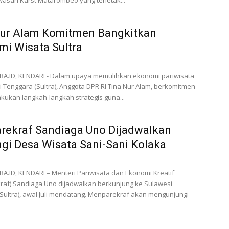
asan Karst Matarombeo yang terletak...
Nur Alam Komitmen Bangkitkan
i Wisata Sultra
A.ID, KENDARI - Dalam upaya memulihkan ekonomi pariwisata
i Tenggara (Sultra), Anggota DPR RI Tina Nur Alam, berkomitmen
kukan langkah-langkah strategis guna...
rekraf Sandiaga Uno Dijadwalkan
gi Desa Wisata Sani-Sani Kolaka
.ID, KENDARI – Menteri Pariwisata dan Ekonomi Kreatif
raf) Sandiaga Uno dijadwalkan berkunjung ke Sulawesi
Sultra), awal Juli mendatang. Menparekraf akan mengunjungi