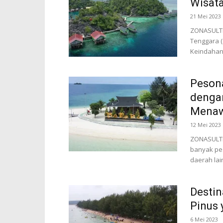
Wisata
21 Mei 2023
ZONASULTRA
Tenggara (
Keindahan 
Pesona
denga
Mena
12 Mei 2023
ZONASULTRA
banyak pe
daerah lai
Destin
Pinus 
6 Mei 2023