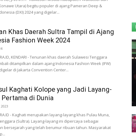
Konawe Utara) begitu populer di ajang Pameran Deep &
onesia (DXI) 2024 yang digelar...
n Khas Daerah Sultra Tampil di Ajang
sia Fashion Week 2024
24
A.ID, KENDARI - Tenunan khas daerah Sulawesi Tenggara
embali ditampilkan dalam ajang Indonesia Fashion Week (IFW)
igelar di Jakarta Convention Center...
sul Kaghati Kolope yang Jadi Layang-
 Pertama di Dunia
 2023
A.ID - Kaghati merupakan layang-layang khas Pulau Muna,
enggara (Sultra). Layang-layang ini dipercaya sebagai
n bersejarah yang telah berumur ribuan tahun. Masyarakat
...