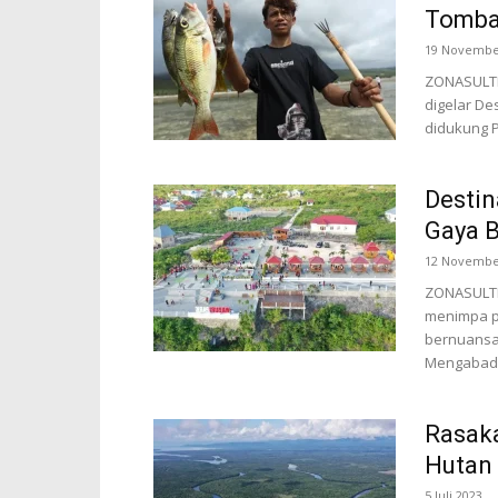
Tomba
19 Novembe
ZONASULTR
digelar D
didukung P
Destin
Gaya 
12 Novembe
ZONASULTRA
menimpa p
bernuansa 
Mengabadi
Rasaka
Hutan
5 Juli 2023