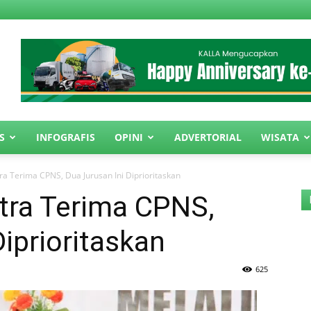
S
INFOGRAFIS
OPINI
ADVERTORIAL
WISATA
a Terima CPNS, Dua Jurusan Ini Diprioritaskan
tra Terima CPNS,
Diprioritaskan
625