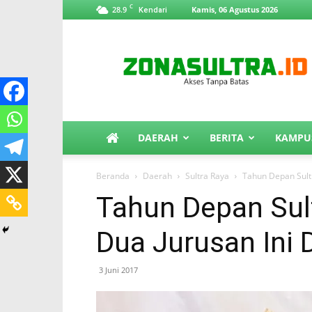
C
28.9
Kamis, 06 Agustus 2026
Kendari
ZonaSultra.id
DAERAH
BERITA
KAMPU
Beranda
Daerah
Sultra Raya
Tahun Depan Sultr
Tahun Depan Sul
Dua Jurusan Ini 
3 Juni 2017