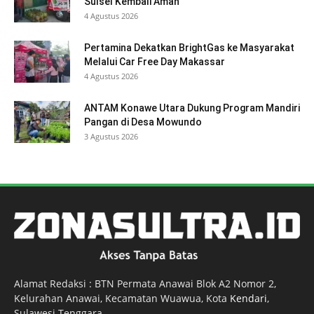
Sulsel Kembali Aman
4 Agustus 2026
Pertamina Dekatkan BrightGas ke Masyarakat
Melalui Car Free Day Makassar
4 Agustus 2026
ANTAM Konawe Utara Dukung Program Mandiri
Pangan di Desa Mowundo
3 Agustus 2026
Alamat Redaksi : BTN Permata Anawai Blok A2 Nomor 2,
Kelurahan Anawai, Kecamatan Wuawua, Kota
Kendari
,
Sulawesi Tenggara