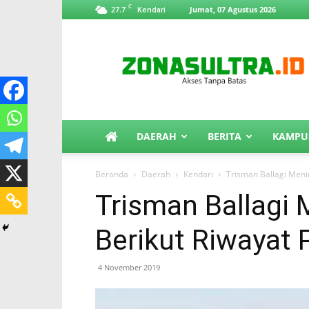
C
27.7
Jumat, 07 Agustus 2026
Kendari
ZonaSultra.id
DAERAH
BERITA
KAMPU
Beranda
Daerah
Kendari
Trisman Ballagi Meni
Trisman Ballagi 
Berikut Riwayat 
4 November 2019