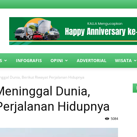
S
INFOGRAFIS
OPINI
ADVERTORIAL
WISATA
nggal Dunia, Berikut Riwayat Perjalanan Hidupnya
Meninggal Dunia,
Perjalanan Hidupnya
5084