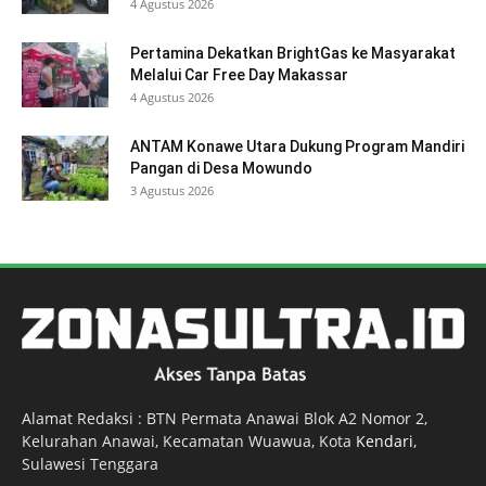
4 Agustus 2026
Pertamina Dekatkan BrightGas ke Masyarakat
Melalui Car Free Day Makassar
4 Agustus 2026
ANTAM Konawe Utara Dukung Program Mandiri
Pangan di Desa Mowundo
3 Agustus 2026
Alamat Redaksi : BTN Permata Anawai Blok A2 Nomor 2,
Kelurahan Anawai, Kecamatan Wuawua, Kota
Kendari
,
Sulawesi Tenggara