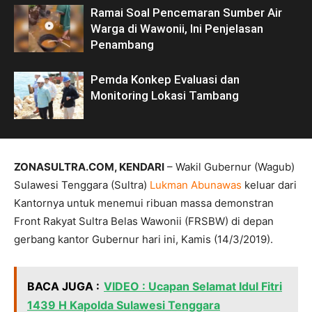
Ramai Soal Pencemaran Sumber Air
Warga di Wawonii, Ini Penjelasan
Penambang
Pemda Konkep Evaluasi dan
Monitoring Lokasi Tambang
ZONASULTRA.COM, KENDARI
– Wakil Gubernur (Wagub)
Sulawesi Tenggara (Sultra)
Lukman Abunawas
keluar dari
Kantornya untuk menemui ribuan massa demonstran
Front Rakyat Sultra Belas Wawonii (FRSBW) di depan
gerbang kantor Gubernur hari ini, Kamis (14/3/2019).
BACA JUGA :
VIDEO : Ucapan Selamat Idul Fitri
1439 H Kapolda Sulawesi Tenggara