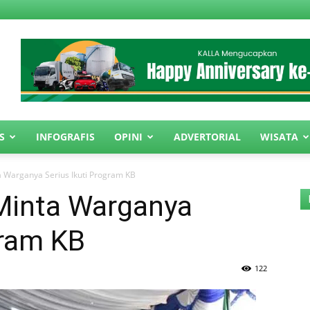
S
INFOGRAFIS
OPINI
ADVERTORIAL
WISATA
Warganya Serius Ikuti Program KB
inta Warganya
gram KB
122