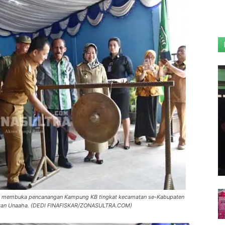
mi membuka pencanangan Kampung KB tingkat kecamatan se-Kabupaten
matan Unaaha. (DEDI FINAFISKAR/ZONASULTRA.COM)