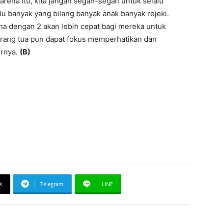
karena itu, kita jangan segan-segan untuk selalu
u banyak yang bilang banyak anak banyak rejeki.
a dengan 2 akan lebih cepat bagi mereka untuk
rang tua pun dapat fokus memperhatikan dan
urnya.
(B)
X
Telegram
LINE