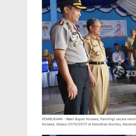
PEMBUKAAN - Wakil Bupati Konawe, Parinringi secara res
Konawe, Selasa (31/10/2017) di Kelurahan Arombu, Keca