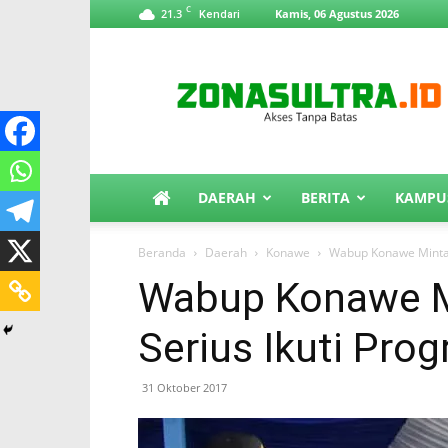
C
21.3
Kamis, 06 Agustus 2026
Kendari
ZonaSultra.id
DAERAH
BERITA
KAMPU
Beranda
Daerah
Konawe
Wabup Konawe Minta 
Wabup Konawe M
Serius Ikuti Pro
31 Oktober 2017