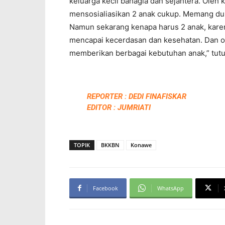
keluarga kecil bahagia dan sejahtera. Oleh 
mensosialiasikan 2 anak cukup. Memang dul
Namun sekarang kenapa harus 2 anak, karen
mencapai kecerdasan dan kesehatan. Dan o
memberikan berbagai kebutuhan anak,” tut
REPORTER : DEDI FINAFISKAR
EDITOR : JUMRIATI
TOPIK
BKKBN
Konawe
Facebook
WhatsApp