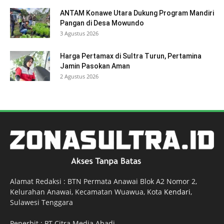
ANTAM Konawe Utara Dukung Program Mandiri
Pangan di Desa Mowundo
3 Agustus 2026
Harga Pertamax di Sultra Turun, Pertamina
Jamin Pasokan Aman
2 Agustus 2026
Alamat Redaksi : BTN Permata Anawai Blok A2 Nomor 2,
Kelurahan Anawai, Kecamatan Wuawua, Kota
Kendari
,
Sulawesi Tenggara
Penerbit : PT Citra Media Abadi