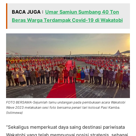
BACA JUGA :
Umar Samiun Sumbang 40 Ton
Beras Warga Terdampak Covid-19 di Wakatobi
FOTO BERSAMA-Sejumlah tamu undangan pada pembukaan acara Wakatobi
Wave 2023 melakukan sesi foto bersama penari tari kolosal Pasi Kamba.
(Istimewa)
“Sekaligus memperkuat daya saing destinasi pariwisata
Wakatobi yang telah mempunyai posisi strategis, sebagai