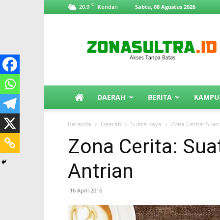
C
20.9
Sabtu, 08 Agustus 2026
Kendari
ZonaSultra.id
DAERAH
BERITA
KAMPU
Beranda
Daerah
Sultra Raya
Zona Cerita: Suat
Zona Cerita: Sua
Antrian
16 April 2016