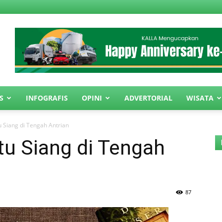
S
INFOGRAFIS
OPINI
ADVERTORIAL
WISATA
u Siang di Tengah Antrian
tu Siang di Tengah
87