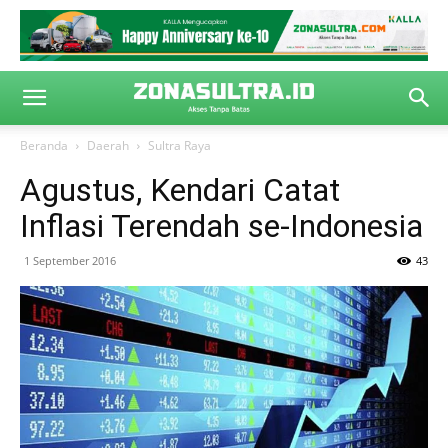
Beranda
Daerah
Sultra Raya
Agustus, Kendari Catat
Inflasi Terendah se-Indonesia
1 September 2016
43