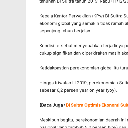
tahunan BI Sultra tahun 2019, Rabu (11/12/2
Kepala Kantor Perwakilan (KPw) BI Sultra 
ekonomi global yang semakin tidak ramah a
sepanjang tahun berjalan.
Kondisi tersebut menyebabkan terjadinya 
cukup signifikan dan diperkirakan masih aka
Ketidakpastian perekonomian global itu tu
Hingga triwulan III 2019, perekonomian Su
sebesar 6,2 persen year on year (yoy).
(Baca Juga :
BI Sultra Optimis Ekonomi Sul
Meskipun begitu, perekonomian daerah ini
nasional yang tumbuh 5,0 persen (yoy) dan