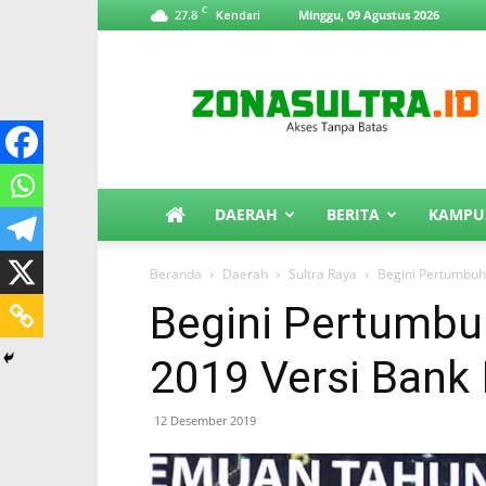
C
27.8
Minggu, 09 Agustus 2026
Kendari
ZonaSultra.id
DAERAH
BERITA
KAMPU
Beranda
Daerah
Sultra Raya
Begini Pertumbuh
Begini Pertumbu
2019 Versi Bank 
12 Desember 2019