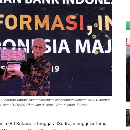
a Suharman Tabrani saat memberikan cenderamata kepada Wakil Gubernur
, Rabu (11/12/2019) malam di Hotel Claro Kendari. (ILHAM
sia (BI) Sulawesi Tenggara (Sultra) menggelar temu