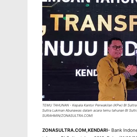
TEMU TAHUNAN - Kepala Kantor Perwakilan (KPw) BI Sultr
Sultra Lukman Abunawas dalam acara temu tahunan BI Sultra
SURAHMIN/ZONASULTRA.COM)
ZONASULTRA.COM,KENDARI
– Bank Indone