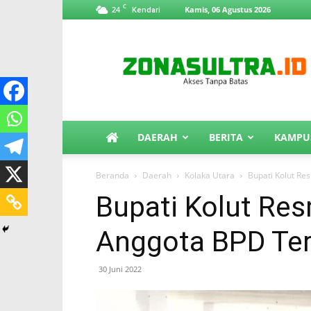
C
24
Kamis, 06 Agustus 2026
Kendari
ZonaSultra.id
DAERAH
BERITA
KAMPU
Beranda
Daerah
Kolaka Utara
Bupati Kolut Re
Bupati Kolut Res
Anggota BPD Ter
30 Juni 2022