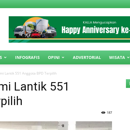
S
INFOGRAFIS
OPINI
ADVERTORIAL
WISATA
smi Lantik 551 Anggota BPD Terpilih
mi Lantik 551
pilih
187