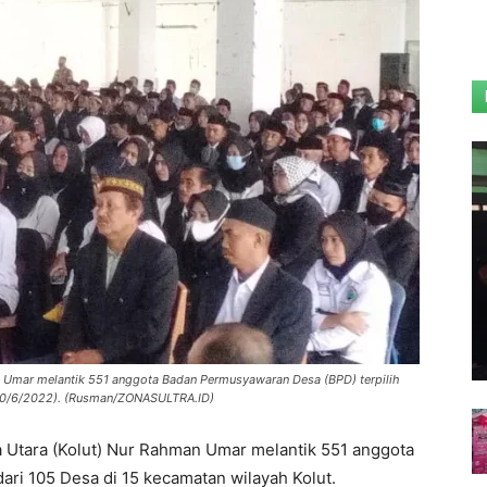
 Umar melantik 551 anggota Badan Permusyawaran Desa (BPD) terpilih
 (30/6/2022). (Rusman/ZONASULTRA.ID)
a Utara (Kolut) Nur Rahman Umar melantik 551 anggota
ri 105 Desa di 15 kecamatan wilayah Kolut.