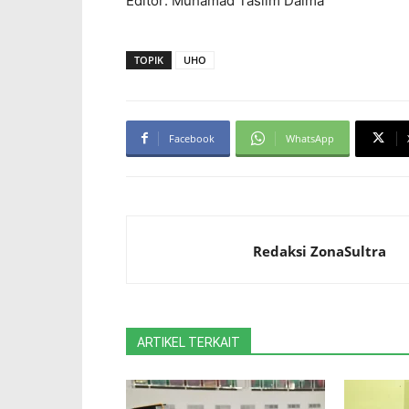
Editor: Muhamad Taslim Dalma
TOPIK
UHO
Facebook
WhatsApp
Redaksi ZonaSultra
ARTIKEL TERKAIT