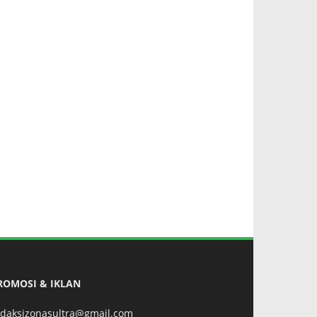
ROMOSI & IKLAN
edaksizonasultra@gmail.com