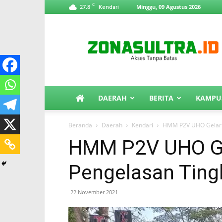
C
27.8
Minggu, 09 Agustus 2026
Kendari
ZonaSultra.id
DAERAH
BERITA
KAMPU
Beranda
Daerah
Kendari
HMM P2V UHO Gelar 
HMM P2V UHO G
Pengelasan Ting
22 November 2021