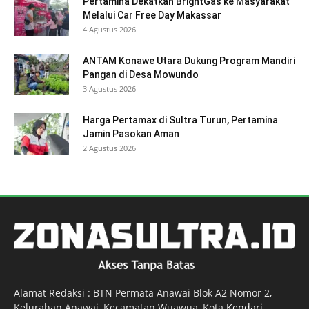
Pertamina Dekatkan BrightGas ke Masyarakat
Melalui Car Free Day Makassar
4 Agustus 2026
ANTAM Konawe Utara Dukung Program Mandiri
Pangan di Desa Mowundo
3 Agustus 2026
Harga Pertamax di Sultra Turun, Pertamina
Jamin Pasokan Aman
2 Agustus 2026
Alamat Redaksi : BTN Permata Anawai Blok A2 Nomor 2,
Kelurahan Anawai, Kecamatan Wuawua, Kota
Kendari
,