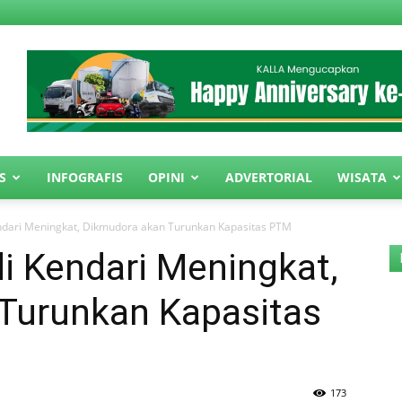
S
INFOGRAFIS
OPINI
ADVERTORIAL
WISATA
endari Meningkat, Dikmudora akan Turunkan Kapasitas PTM
i Kendari Meningkat,
Turunkan Kapasitas
173