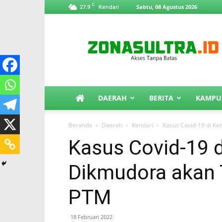
C
27.9
Sabtu, 08 Agustus 2026
Kendari
ZonaSultra.id
DAERAH
BERITA
KAMPU
Beranda
Daerah
Kendari
Kasus Covid-19 di K
Kasus Covid-19 d
Dikmudora akan 
PTM
18 Februari 2022