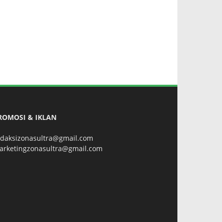
ROMOSI & IKLAN
edaksizonasultra@gmail.com
arketingzonasultra@gmail.com