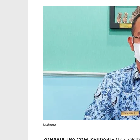
Makmur
ZONASULTRA.COM, KENDARI
– Meningkat