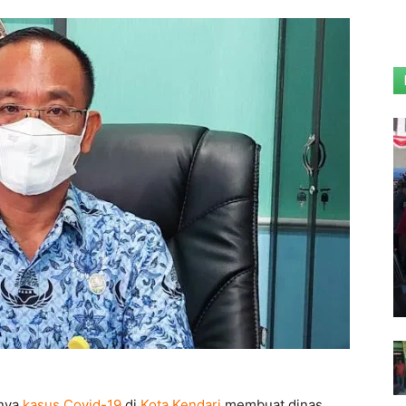
nya
kasus Covid-19
di
Kota Kendari
membuat dinas