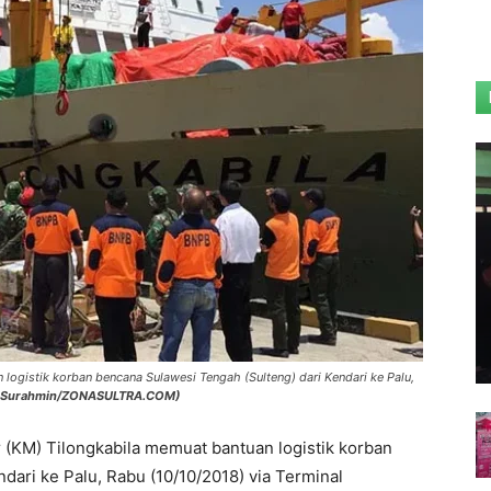
logistik korban bencana Sulawesi Tengah (Sulteng) dari Kendari ke Palu,
m Surahmin/ZONASULTRA.COM)
 (KM) Tilongkabila memuat bantuan logistik korban
dari ke Palu, Rabu (10/10/2018) via Terminal