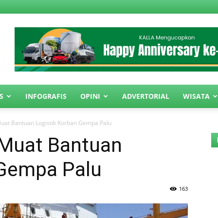
S
INFOGRAFIS
OPINI
ADVERTORIAL
WISATA
Muat Bantuan Logistik Korban Gempa Palu
 Muat Bantuan
 Gempa Palu
163