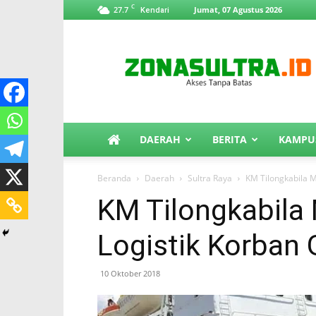
C
27.7
Jumat, 07 Agustus 2026
Kendari
ZonaSultra.id
DAERAH
BERITA
KAMPU
Beranda
Daerah
Sultra Raya
KM Tilongkabila 
KM Tilongkabila
Logistik Korban
10 Oktober 2018