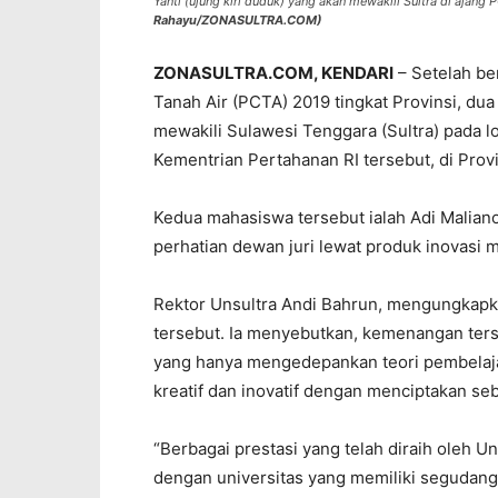
Yanti (ujung kiri duduk) yang akan mewakili Sultra di ajang
Rahayu/ZONASULTRA.COM)
ZONASULTRA.COM, KENDARI
– Setelah be
Tanah Air (PCTA) 2019 tingkat Provinsi, d
mewakili Sulawesi Tenggara (Sultra) pada l
Kementrian Pertahanan RI tersebut, di Prov
Kedua mahasiswa tersebut ialah Adi Malian
perhatian dewan juri lewat produk inovasi m
Rektor Unsultra Andi Bahrun, mengungkap
tersebut. Ia menyebutkan, kemenangan ter
yang hanya mengedepankan teori pembelaja
kreatif dan inovatif dengan menciptakan s
“Berbagai prestasi yang telah diraih oleh U
dengan universitas yang memiliki segudang 