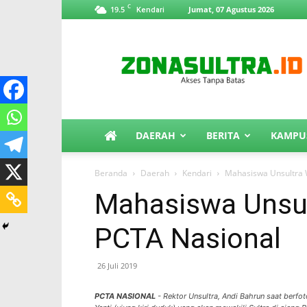
C
19.5
Jumat, 07 Agustus 2026
Kendari
ZonaSultra.id
DAERAH
BERITA
KAMPU
Beranda
Daerah
Kendari
Mahasiswa Unsultra W
Mahasiswa Unsult
PCTA Nasional
26 Juli 2019
PCTA NASIONAL
- Rektor Unsultra, Andi Bahrun saat berf