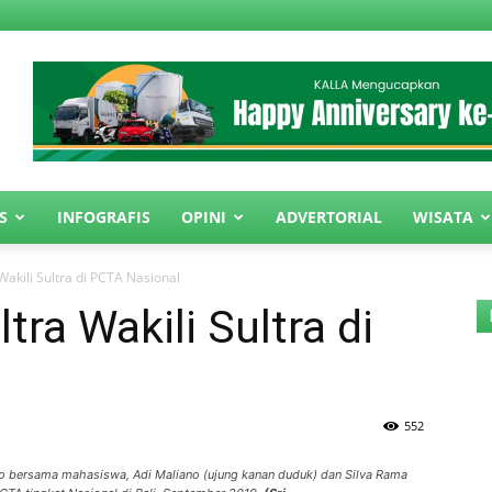
S
INFOGRAFIS
OPINI
ADVERTORIAL
WISATA
akili Sultra di PCTA Nasional
ra Wakili Sultra di
552
oto bersama mahasiswa, Adi Maliano (ujung kanan duduk) dan Silva Rama