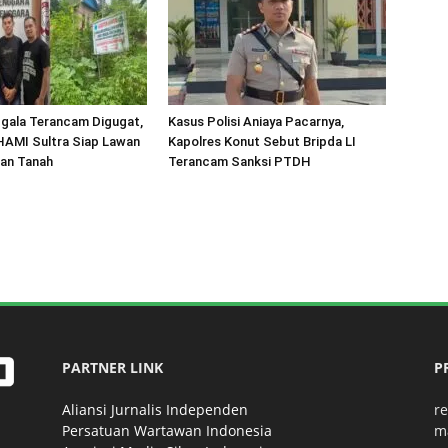
gala Terancam Digugat,
Kasus Polisi Aniaya Pacarnya,
HAMI Sultra Siap Lawan
Kapolres Konut Sebut Bripda LI
an Tanah
Terancam Sanksi PTDH
PARTNER LINK
P
Aliansi Jurnalis Independen
r
Persatuan Wartawan Indonesia
m