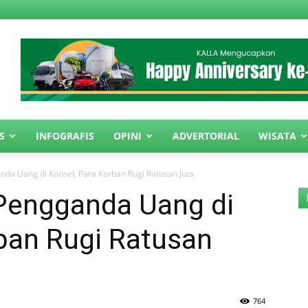
S
INFOGRAFIS
OPINI
ADVERTORIAL
WISATA
da Uang di Konsel, Para Korban Rugi Ratusan Juta
Pengganda Uang di
ban Rugi Ratusan
764