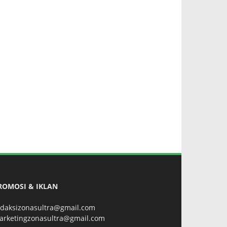
ROMOSI & IKLAN
edaksizonasultra@gmail.com
arketingzonasultra@gmail.com