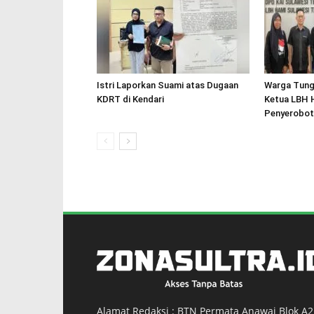
Istri Laporkan Suami atas Dugaan
Warga Tung
KDRT di Kendari
Ketua LBH 
Penyerobot
Alamat Redaksi : BTN Permata Anawai Blok A2