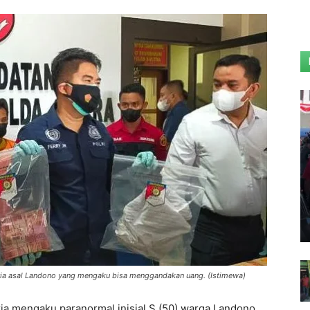
ia asal Landono yang mengaku bisa menggandakan uang. (Istimewa)
ia mengaku paranormal inisial S (50) warga Landono,