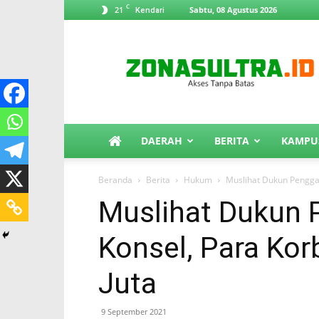
C
21
Sabtu, 08 Agustus 2026
Kendari
ZonaSultra.id
DAERAH
BERITA
KAMPU
Beranda
Berita
Hukum
Muslihat Dukun Penggan
Muslihat Dukun 
Konsel, Para Kor
Juta
9 September 2021