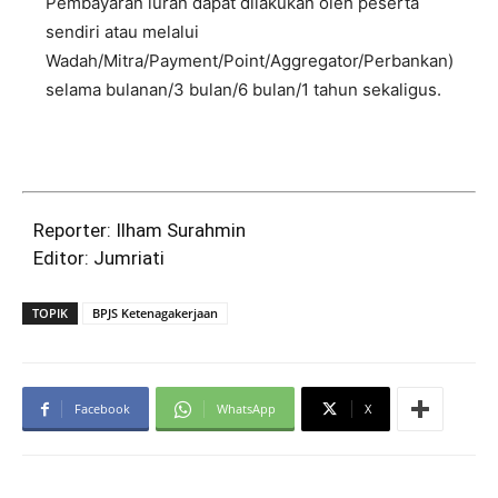
Pembayaran iuran dapat dilakukan oleh peserta
sendiri atau melalui
Wadah/Mitra/Payment/Point/Aggregator/Perbankan)
selama bulanan/3 bulan/6 bulan/1 tahun sekaligus.
Reporter: Ilham Surahmin
Editor: Jumriati
TOPIK
BPJS Ketenagakerjaan
Facebook
WhatsApp
X