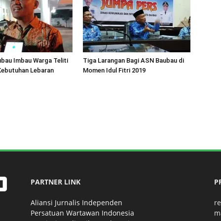
bau Imbau Warga Teliti
Tiga Larangan Bagi ASN Baubau di
Kebutuhan Lebaran
Momen Idul Fitri 2019
PARTNER LINK
P
Aliansi Jurnalis Independen
r
Persatuan Wartawan Indonesia
m