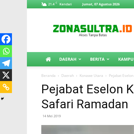
C
21.4
Jumat, 07 Agustus 2026
Kendari
ZonaSultra.id
DAERAH
BERITA
KAMPU
Beranda
Daerah
Konawe Utara
Pejabat Eselon
Pejabat Eselon K
Safari Ramadan
14 Mei 2019