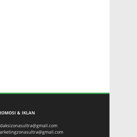
ROMOSI & IKLAN
edaksizonasultra@gmail.com
arketingzonasultra@gmail.com