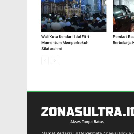
Wali Kota Kendari: Idul Fitri
Pemkot Bau
Momentum Memperkokoh
Berbelanja 
Silaturahmi
Alamat Redaksi : BTN Permata Anawai Blok A2