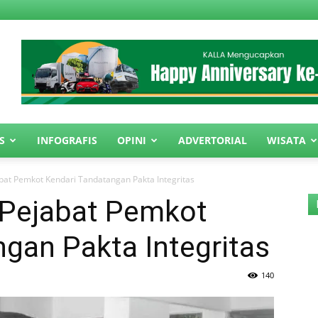
S
INFOGRAFIS
OPINI
ADVERTORIAL
WISATA
abat Pemkot Kendari Tandatangan Pakta Integritas
, Pejabat Pemkot
gan Pakta Integritas
140