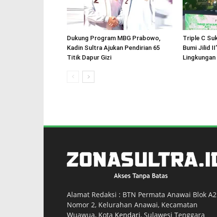
Dukung Program MBG Prabowo,
Triple C Su
Kadin Sultra Ajukan Pendirian 65
Bumi Jilid I
Titik Dapur Gizi
Lingkungan
Alamat Redaksi : BTN Permata Anawai Blok A2
Nomor 2, Kelurahan Anawai, Kecamatan
Wuawua, Kota
Kendari
, Sulawesi Tenggara