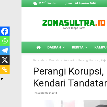
C
27.7
Jumat, 07 Agustus 2026
Kendari
ZonaSultra.id
DAERAH
BERITA
KAMPU
Beranda
Daerah
Kendari
Perangi Korupsi, Pej
Perangi Korupsi
Kendari Tandatan
10 September 2018