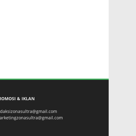
ROMOSI & IKLAN
edaksizonasultra@gmail.com
arketingzonasultra@gmail.com