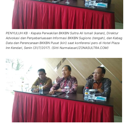
PENYULUH KB - Kepala Perwakilan BKKBN Sultra Ali Ismail (kanan), Direktur
Advokasi dan Penyebarluasaan Informasi BKKBN Sugiono (tengah), dan Kabag
Data dan Perencanaan BKKBN Pusat (kiri) saat konferensi pers di Hotel Plaza
Inn Kendari, Senin (31/7/2017). (Sitti Nurmalasari/ZONASULTRA.COM)