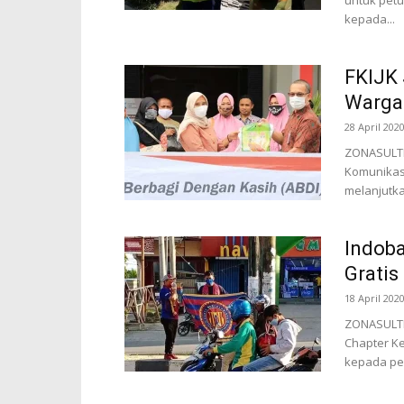
untuk petu
kepada...
FKIJK 
Warga
28 April 202
ZONASULTR
Komunikasi
melanjutka
Indoba
Gratis
18 April 202
ZONASULTR
Chapter Ke
kepada pen