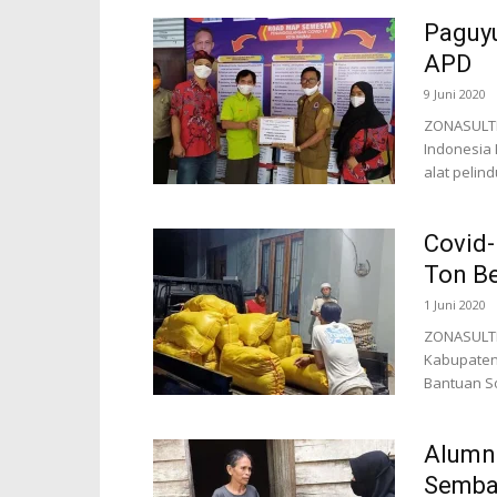
Paguy
APD
9 Juni 2020
ZONASULTR
Indonesia
alat pelin
Covid-
Ton Be
1 Juni 2020
ZONASULTR
Kabupaten 
Bantuan So
Alumn
Semba