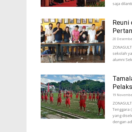
saja dilant
Reuni 
Pertan
20 Desembe
ZONASULTRA
sekolah ya
alumni Sek
Tamala
Pelak
19 Novembe
ZONASULTR
Tenggara (
yang disel
dengan ad