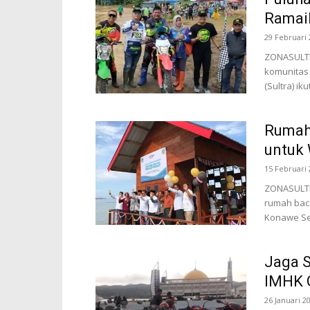
Ramai
29 Februari 
ZONASULTRA
komunitas 
(Sultra) i
Rumah
untuk
15 Februari 
ZONASULTR
rumah bac
Konawe Sel
Jaga 
IMHK G
26 Januari 2