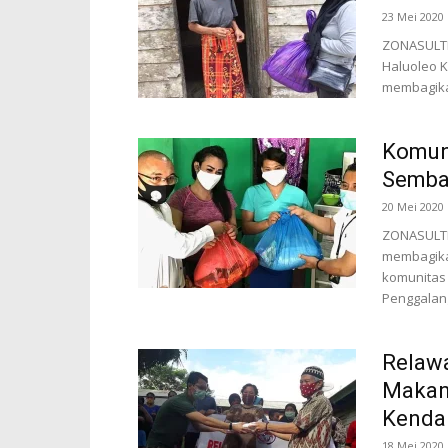
23 Mei 2020
ZONASULTRA
Haluoleo K
membagika
Komuni
Semba
20 Mei 2020
ZONASULTR
membagika
komunitas 
Penggalan
Relawa
Makan
Kenda
18 Mei 2020