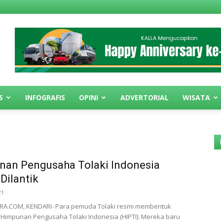
S
INFOGRAFIS
OPINI
ADVERTORIAL
WISATA
nan Pengusaha Tolaki Indonesia
Dilantik
21
A.COM, KENDARI- Para pemuda Tolaki resmi membentuk
 Himpunan Pengusaha Tolaki Indonesia (HIPTI). Mereka baru