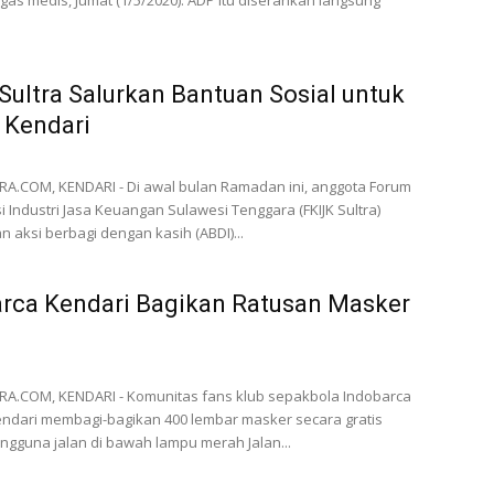
gas medis, Jumat (1/5/2020). ADP itu diserahkan langsung
Sultra Salurkan Bantuan Sosial untuk
 Kendari
0
A.COM, KENDARI - Di awal bulan Ramadan ini, anggota Forum
 Industri Jasa Keuangan Sulawesi Tenggara (FKIJK Sultra)
n aksi berbagi dengan kasih (ABDI)...
rca Kendari Bagikan Ratusan Masker
0
A.COM, KENDARI - Komunitas fans klub sepakbola Indobarca
ndari membagi-bagikan 400 lembar masker secara gratis
gguna jalan di bawah lampu merah Jalan...