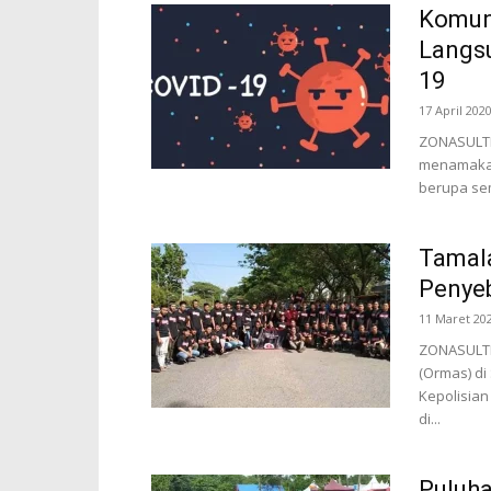
Komuni
Langs
19
17 April 202
ZONASULTRA
menamakan
berupa sem
Tamala
Penye
11 Maret 20
ZONASULTR
(Ormas) di
Kepolisian
di...
Puluha