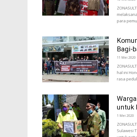
ZONASULTR
melaksana
para pemu
Komuni
Bagi-b
11 Mei 2020
ZONASULTR
hal ini Ho
rasa pedul
Warga
untuk
1 Mei 2020
ZONASULTR
Sulawesi T