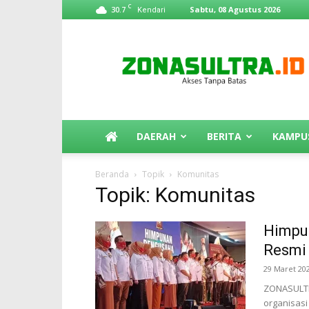
C
30.7
Sabtu, 08 Agustus 2026
Kendari
ZonaSultra.id
DAERAH
BERITA
KAMPU
Beranda
Topik
Komunitas
Topik: Komunitas
Himpu
Resmi 
29 Maret 20
ZONASULTR
organisasi