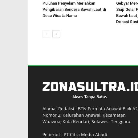
Puluhan Penyelam Meriahkan
Gebyar Mer
Pengibaran Bendera Bawah Laut di
Siap Gelar 
Desa Wisata Namu
Bawah Laut,
Donasi Sosi
Alamat Redaksi : BTN Permata Anawai Blok A2
Nomor 2, Kelurahan Anawai, Kecamatan
Wuawua, Kota
Kendari
, Sulawesi Tenggara
Penerbit : PT Citra Media Abadi