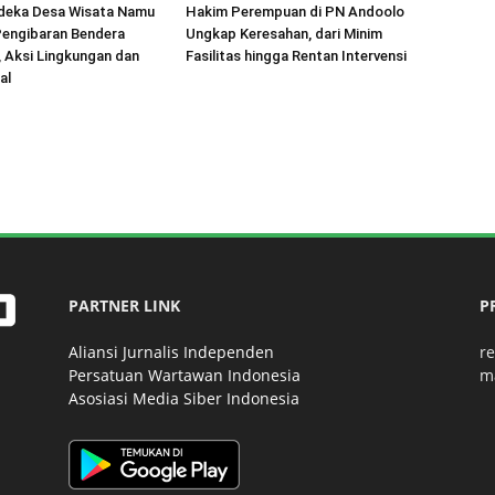
deka Desa Wisata Namu
Hakim Perempuan di PN Andoolo
Pengibaran Bendera
Ungkap Keresahan, dari Minim
 Aksi Lingkungan dan
Fasilitas hingga Rentan Intervensi
al
PARTNER LINK
P
Aliansi Jurnalis Independen
r
Persatuan Wartawan Indonesia
m
Asosiasi Media Siber Indonesia