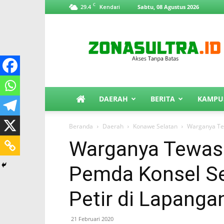
C
29.4
Sabtu, 08 Agustus 2026
Kendari
ZonaSultra.id
DAERAH
BERITA
KAMPU
Beranda
Daerah
Konawe Selatan
Warganya Tew
Warganya Tewas 
Pemda Konsel Se
Petir di Lapanga
21 Februari 2020