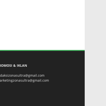
ROMOSI & IKLAN
edaksizonasultra@gmail.com
arketingzonasultra@gmail.com