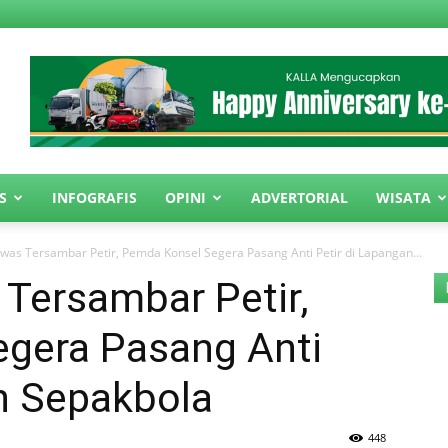
S
INFOGRAFIS
OPINI
ADVERTORIAL
WISATA
as Tersambar Petir, Pemda Konsel Segera Pasang Anti Petir di Lapangan...
Tersambar Petir,
gera Pasang Anti
n Sepakbola
448