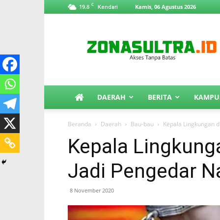
C
19.8
Kamis, 06 Agustus 2026
Kendari
ZonaSultra.id
DAERAH
BERITA
KAMPU
Beranda
Daerah
Bau-bau
Kepala Lingkungan d
Kepala Lingkung
Jadi Pengedar N
8 November 2020