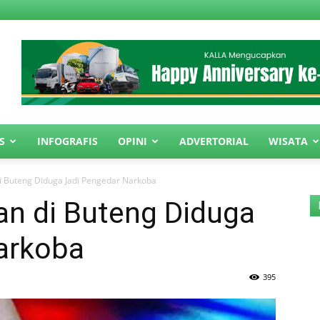
S
INFOGRAFIS
OPINI
ADVERTORIAL
WISATA
i Buteng Diduga Jadi Pengedar Narkoba
an di Buteng Diduga
arkoba
395