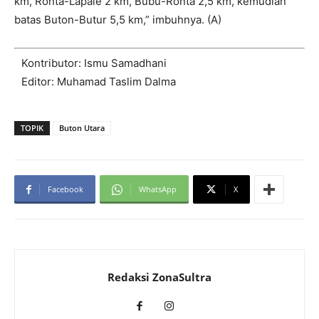
km, Ronta-Lapale 2 km, Bubu-Ronta 2,5 km, kemudian
batas Buton-Butur 5,5 km,” imbuhnya. (A)
Kontributor: Ismu Samadhani
Editor: Muhamad Taslim Dalma
TOPIK
Buton Utara
Facebook
WhatsApp
X
Redaksi ZonaSultra