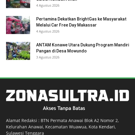
4 Agustus 2026
Pertamina Dekatkan BrightGas ke Masyarakat
Melalui Car Free Day Makassar
4 Agustus 2026
ANTAM Konawe Utara Dukung Program Mandiri
Pangan di Desa Mowundo
3 Agustus 2026
Alamat Redaksi : BTN Permata Anawai Blok A2 Nomor 2,
Kelurahan Anawai, Kecamatan Wuawua, Kota
Kendari
,
Sulawesi Tenggara